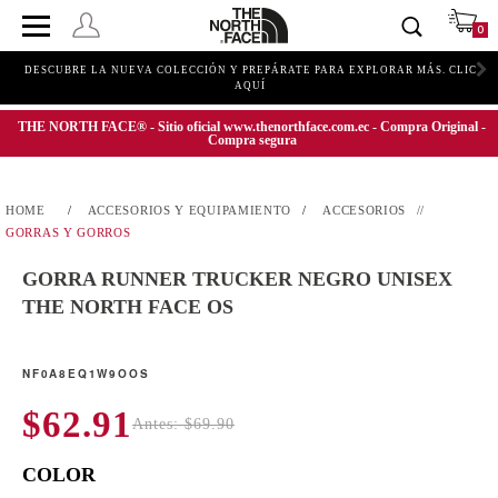
0
DESCUBRE LA NUEVA COLECCIÓN Y PREPÁRATE PARA EXPLORAR MÁS. CLIC
AQUÍ
THE NORTH FACE® - Sitio oficial www.thenorthface.com.ec - Compra Original -
Compra segura
ACCESORIOS Y EQUIPAMIENTO
ACCESORIOS
GORRAS Y GORROS
GORRA RUNNER TRUCKER NEGRO UNISEX
THE NORTH FACE OS
NF0A8EQ1W9OOS
$62.91
Antes: $69.90