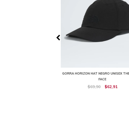
INED BEANIE VERDE UNISEX THE
GORRA HORIZON HAT NEGRO UNISEX TH
NORTH FACE
FACE
$59,90
$53,91
$69,90
$62,91