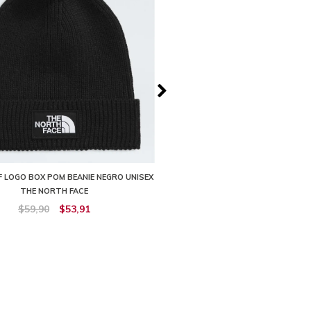
 LOGO BOX POM BEANIE NEGRO UNISEX
GORRO TNF LOGO BOX CUFFED B
THE NORTH FACE
UNISEX THE NORTH FA
$59,90
$53,91
$59,90
$53,91