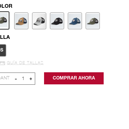
LLA
S
GUÍA DE TALLAS
-
+