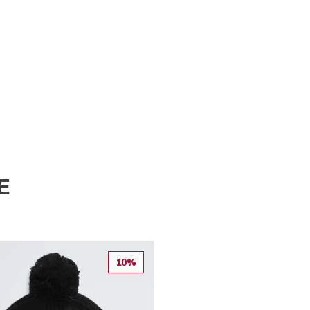
E
10%