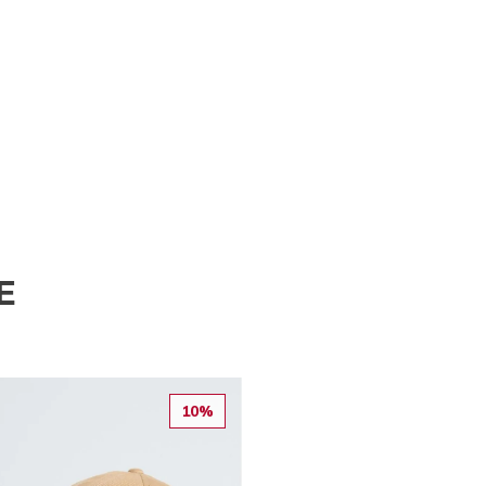
E
10%