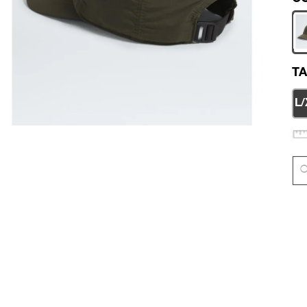
TA
L/