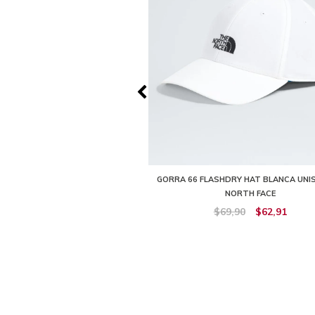
GO BOX CUFFED BEANIE VERDE
GORRA 66 FLASHDRY HAT BLANCA UNIS
SEX THE NORTH FACE
NORTH FACE
$59,90
$53,91
$69,90
$62,91