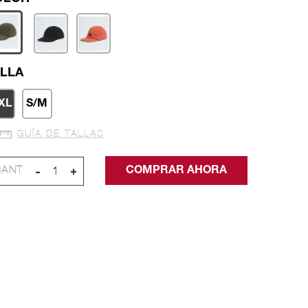
LLA
XL
S/M
GUÍA DE TALLAS
-
+