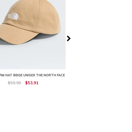
M HAT BEIGE UNISEX THE NORTH FACE
GORRA SUMMER LT RUN HAT NEGR
NORTH FACE
$59,90
$53,91
$79,90
$71,91