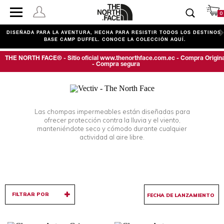
0
DISEÑADA PARA LA AVENTURA, HECHA PARA RESISTIR TODOS LOS DESTINOS.
BASE CAMP DUFFEL. CONOCE LA COLECCIÓN AQUÍ.
THE NORTH FACE® - Sitio oficial www.thenorthface.com.ec - Compra Origina
- Compra segura
Las chompas impermeables están diseñadas para
ofrecer protección contra la lluvia y el viento,
manteniéndote seco y cómodo durante cualquier
actividad al aire libre.
FILTRAR POR