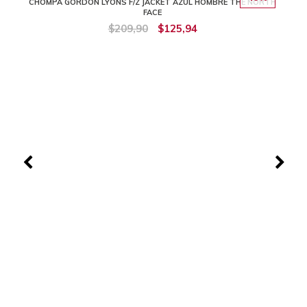
CHOMPA GORDON LYONS F/Z JACKET AZUL HOMBRE THE NORTH
FACE
$209,90
$125,94