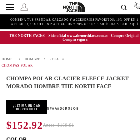
COMBINA TUS PRENDAS, CALZADO Y ACCESORIOS FAVORITOS: 10% OFF EN 1
ARTÍCULO, 15% OFF EN 2 ARTÍCULOS Y 20% OFF EN 3 ARTÍCULOS. CLIC AQUÍ
THE NORTH FACE® - Sitio oficial www.thenorthface.com.ec - Compra Original 
Compra segura
HOMBRE
ROPA
CHOMPAS POLAR
CHOMPA POLAR GLACIER FLEECE JACKET
MORADO HOMBRE THE NORTH FACE
¡ÚLTIMA UNIDAD
NF0A8D0RG5OS
DISPONIBLE!
$152.92
Antes: $169.91