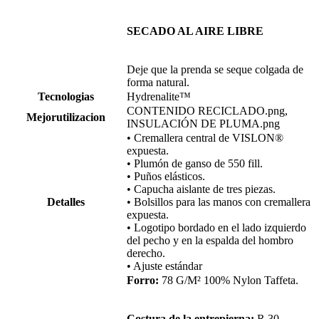
SECADO AL AIRE LIBRE
Deje que la prenda se seque colgada de
forma natural.
Tecnologias
Hydrenalite™
CONTENIDO RECICLADO.png,
Mejorutilizacion
INSULACIÓN DE PLUMA.png
• Cremallera central de VISLON®
expuesta.
• Plumón de ganso de 550 fill.
• Puños elásticos.
• Capucha aislante de tres piezas.
Detalles
• Bolsillos para las manos con cremallera
expuesta.
• Logotipo bordado en el lado izquierdo
del pecho y en la espalda del hombro
derecho.
• Ajuste estándar
Forro:
78 G/M² 100% Nylon Taffeta.
Costura de la entrepierna:
R 30.