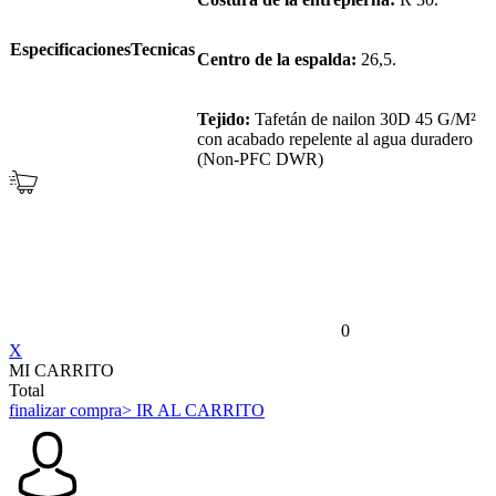
EspecificacionesTecnicas
Centro de la espalda:
26,5.
Tejido:
Tafetán de nailon 30D 45 G/M²
con acabado repelente al agua duradero
(Non-PFC DWR)
0
X
MI CARRITO
Total
finalizar compra
> IR AL CARRITO