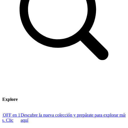
Explore
 1
Descubre la nueva colección y prepárate para explorar más. Clic
D
aquí
B