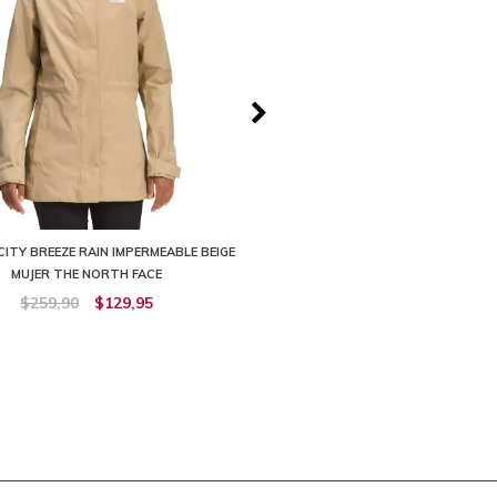
ITY BREEZE RAIN IMPERMEABLE BEIGE
CHOMPA ANTORA RAIN HOODIE R
MUJER THE NORTH FACE
THE NORTH FACE
$259,90
$129,95
$229,90
$206,91