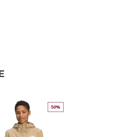
E
50%