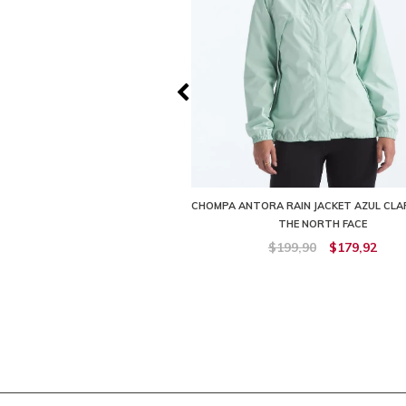
 2 IMPERMEABLE GRIS MUJER THE
CHOMPA ANTORA RAIN JACKET AZUL CLA
NORTH FACE
THE NORTH FACE
179,89
$71,96
$199,90
$179,92