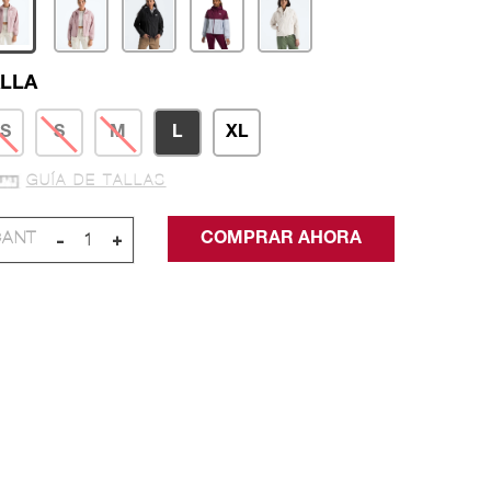
LLA
S
S
M
L
XL
GUÍA DE TALLAS
-
+