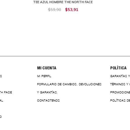
TEE AZUL HOMBRE THE NORTH FACE
$59,90
$53,91
MI CUENTA
POLÍTICA
ES
MI PERFIL
GARANTÍAS 
FORMULARIO DE CAMBIOS, DEVOLUCIONES
TÉRMINOS Y
TH FACE
Y GARANTÍAS.
PROMOCION
AL
CONTACTENOS
POLÍTICAS D
O