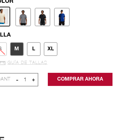
LLA
S
M
L
XL
GUÍA DE TALLAS
-
+