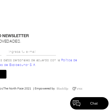
O NEWSLETTER
NOVEDADES.
mis datos personales de acuerdo con la
Política de
es de Exploecunor S.A.
dos
The North Face 2021
Empowered by
Chat