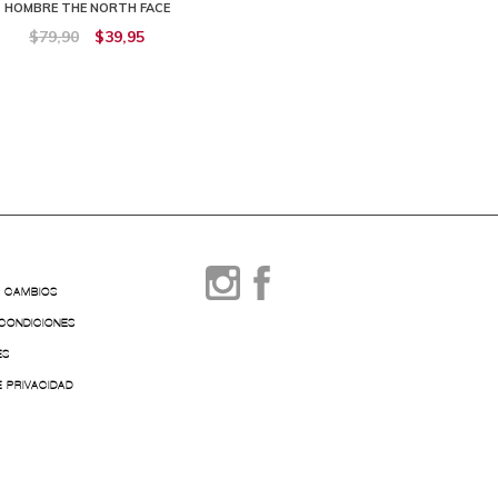
HOMBRE THE NORTH FACE
NORTH FACE
$79,90
$39,95
$59,90
$53,91
Y CAMBIOS
 CONDICIONES
ES
E PRIVACIDAD