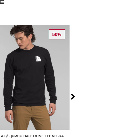
E
50%
A L/S JUMBO HALF DOME TEE NEGRA
CAMISETA S/S BOX NSE TEE BEIG