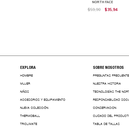
ORADA HOMBRE THE NORTH FACE
NORTH FACE
$59,90
$53,91
$59,90
$35,94
EXPLORA
SOBRE NOSOTROS
HOMBRE
PREGUNTAS FRECUENT
MUJER
NUESTRA HISTORIA
NIÑOS
TECNOLOGÍAS THE NOR
ACCESORIOS Y EQUIPAMIENTO
RESPONSABILIDAD SOCI
NUEVA COLECCIÓN
CONSERVACION
THERMOBALL
CUIDADO DEL PRODUCT
TRICLIMATE
TABLA DE TALLAS