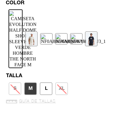
TALLA
S
M
L
XL
GUÍA DE TALLAS