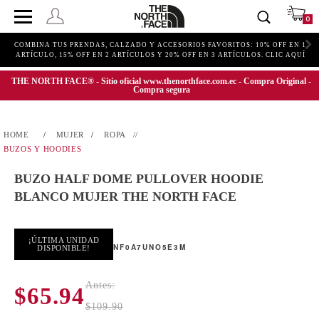
0
COMBINA TUS PRENDAS, CALZADO Y ACCESORIOS FAVORITOS: 10% OFF EN 1
ARTÍCULO, 15% OFF EN 2 ARTÍCULOS Y 20% OFF EN 3 ARTÍCULOS. CLIC AQUÍ
THE NORTH FACE® - Sitio oficial www.thenorthface.com.ec - Compra Original -
Compra segura
MUJER
ROPA
BUZOS Y HOODIES
BUZO HALF DOME PULLOVER HOODIE
BLANCO MUJER THE NORTH FACE
¡ÚLTIMA UNIDAD
NF0A7UNO5E3M
DISPONIBLE!
Antes:
$65.94
$109.90