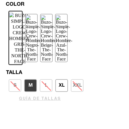
TALLA
S
M
L
XL
XXL
GUÍA DE TALLAS