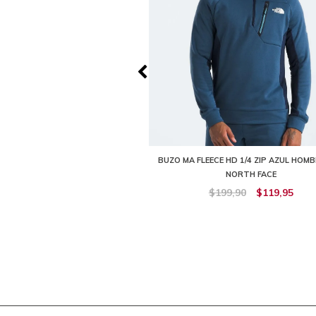
CK HOODIE BEIGE HOMBRE THE
BUZO MA FLEECE HD 1/4 ZIP AZUL HOM
NORTH FACE
NORTH FACE
$79,90
$39,95
$199,90
$119,95