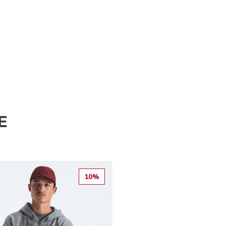
E
10%