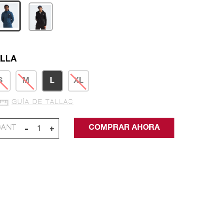
LLA
S
M
L
XL
GUÍA DE TALLAS
-
+