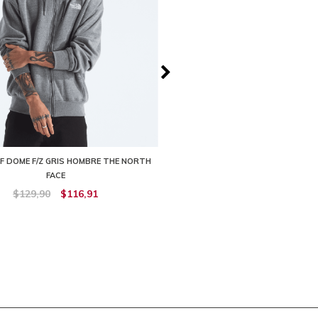
F DOME F/Z GRIS HOMBRE THE NORTH
BUZO ADVENTURE SUN HOODIE NA
FACE
THE NORTH FACE
$129,90
$116,91
$119,90
$107,90