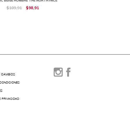
IC BEIGE HOMBRE THE NORTH FACE
HOMBRE THE NORTH FA
$109,91
$98,91
$109,91
$98,91
Y CAMBIOS
 CONDICIONES
ES
E PRIVACIDAD