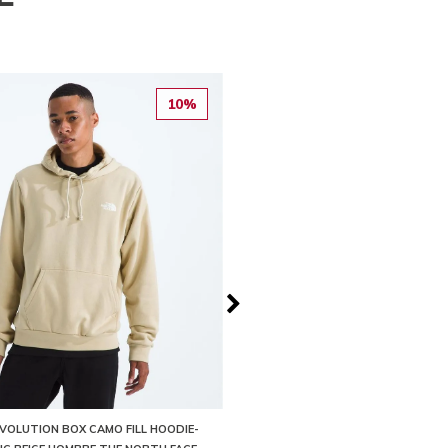
10%
VOLUTION BOX CAMO FILL HOODIE-
BUZO EVOLUTION SIMPLE DOME 1/