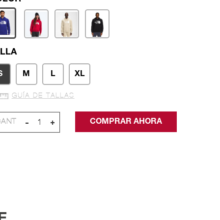
LLA
S
M
L
XL
GUÍA DE TALLAS
-
+
E