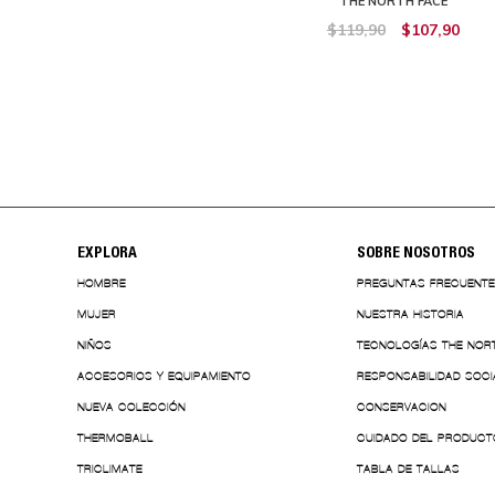
BRE THE NORTH FACE
THE NORTH FACE
109,91
$43,96
$119,90
$107,90
EXPLORA
SOBRE NOSOTROS
HOMBRE
PREGUNTAS FRECUENT
MUJER
NUESTRA HISTORIA
NIÑOS
TECNOLOGÍAS THE NOR
ACCESORIOS Y EQUIPAMIENTO
RESPONSABILIDAD SOCI
NUEVA COLECCIÓN
CONSERVACION
THERMOBALL
CUIDADO DEL PRODUCT
TRICLIMATE
TABLA DE TALLAS