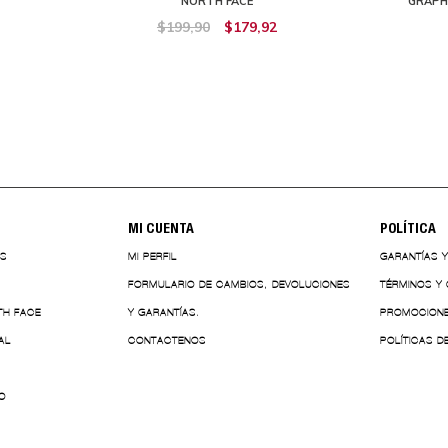
NORTH FACE
GRAPH
$199,90
$179,92
MI CUENTA
POLÍTICA
ES
MI PERFIL
GARANTÍAS 
FORMULARIO DE CAMBIOS, DEVOLUCIONES
TÉRMINOS Y
TH FACE
Y GARANTÍAS.
PROMOCION
AL
CONTACTENOS
POLÍTICAS D
O