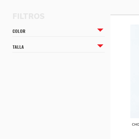
CÓMO COMPRAR
CÓMO COMPRAR
COLOR
TALLA
CHO