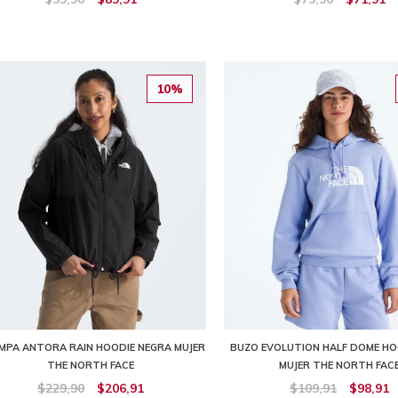
10%
MPA ANTORA RAIN HOODIE NEGRA MUJER
BUZO EVOLUTION HALF DOME HO
THE NORTH FACE
MUJER THE NORTH FAC
$229,90
$206,91
$109,91
$98,91