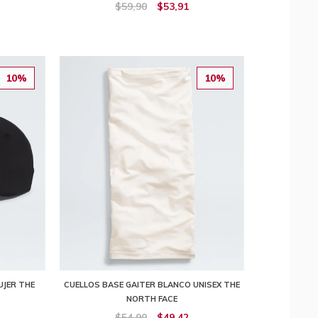
$59,90
$53,91
10%
10%
JER THE
CUELLOS BASE GAITER BLANCO UNISEX THE
NORTH FACE
$54,90
$49,42