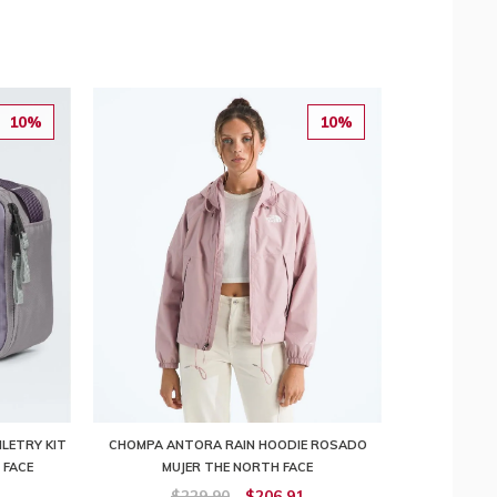
10%
10%
LETRY KIT
CHOMPA ANTORA RAIN HOODIE ROSADO
 FACE
MUJER THE NORTH FACE
$229,90
$206,91