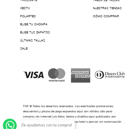
TRICLIMATE
TABLA DE TALLAS
VECTIV
NUESTRAS TIENDAS
POLARTEC
CÓMO COMPRAR
ELIGE TU CHOMPA
ELIGE TUS ZAPATOS
ÚLTIMAS TALLAS
SALE
TNF © Todos los derechos reservados. Las eventuales promociones,
descuentos y plazos de pago expuestos aquí son válidos sólo para
compras vía internet.Las fotos, textos y diseños aquí publicados son
propiedad de la marca. Se prohíbe el uso total o parcial sin autorización
¡Te ayudamos con tu compra!
previa.