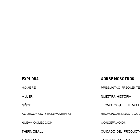
ASHDRY HAT AZUL UNISEX THE
NORTH FACE
$69,90
$62,91
EXPLORA
SOBRE NOSOTROS
HOMBRE
PREGUNTAS FRECUENT
MUJER
NUESTRA HISTORIA
NIÑOS
TECNOLOGÍAS THE NOR
ACCESORIOS Y EQUIPAMIENTO
RESPONSABILIDAD SOCI
NUEVA COLECCIÓN
CONSERVACION
THERMOBALL
CUIDADO DEL PRODUCT