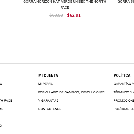
GORRA HORIZON HAT VERDE UNISEX THE NORTH
GORRA 66
FACE
$69,90
$62,91
MI CUENTA
POLÍTICA
ES
MI PERFIL
GARANTÍAS 
FORMULARIO DE CAMBIOS, DEVOLUCIONES
TÉRMINOS Y
TH FACE
Y GARANTÍAS.
PROMOCION
AL
CONTACTENOS
POLÍTICAS D
O