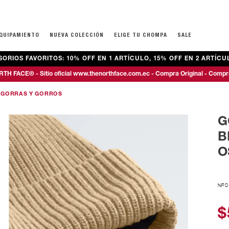
EQUIPAMIENTO
NUEVA COLECCIÓN
ELIGE TU CHOMPA
SALE
RIOS FAVORITOS: 10% OFF EN 1 ARTÍCULO, 15% OFF EN 2 ARTÍCUL
ECOS
ECOS
PAJE Y MALETAS
ROPA
ROPA
TEENS NIÑOS (7-16 AÑOS)
MOCHILAS
CALZADO
CALZADO
TH FACE® - Sitio oficial www.thenorthface.com.ec - Compra Original - Compr
IAJE
BUZOS
BUZOS
CHOMPAS Y CHALECOS
ESCOLARES
DE MONTAÑA 
DE MONTAÑA 
GORRAS Y GORROS
ANO
CAMISETAS
CAMISETAS
BUZOS Y TOPS
EXCURSIONISMO
DEPORTIVOS
BOTAS
ELS
CAMISAS Y POLOS
PANTALONES
CAMISETAS
TÉCNICAS
CASUALES
DEPORTIVOS
G
PANTALONES
PRIMERAS CAPAS
ACCESORIOS
BOTAS
CHANCLAS & S
B
PANTALONETAS
CHANCLAS & S
O
PRIMERAS CAPAS
NF
$