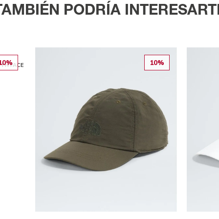
TAMBIÉN PODRÍA INTERESART
10%
10%
RTH FACE