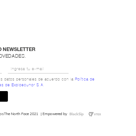
O NEWSLETTER
NOVEDADES.
mis datos personales de acuerdo con la
Política de
es de Exploecunor S.A.
dos
The North Face 2021
Empowered by