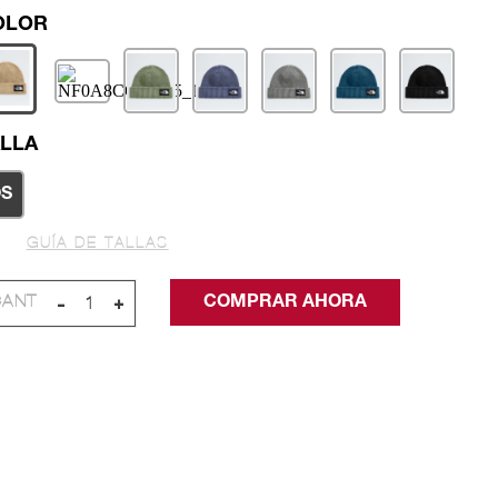
LLA
S
GUÍA DE TALLAS
-
+