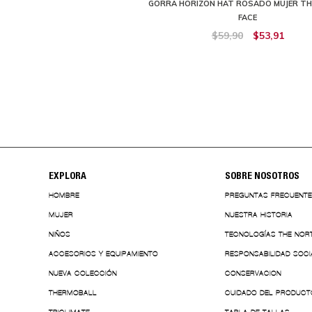
 FUR POM BEANIE MUJER BLANCO
GORRA HORIZON HAT ROSADO MUJER T
THE NORTH FACE
FACE
$69,90
$62,91
$59,90
$53,91
EXPLORA
SOBRE NOSOTROS
HOMBRE
PREGUNTAS FRECUENT
MUJER
NUESTRA HISTORIA
NIÑOS
TECNOLOGÍAS THE NOR
ACCESORIOS Y EQUIPAMIENTO
RESPONSABILIDAD SOCI
NUEVA COLECCIÓN
CONSERVACION
THERMOBALL
CUIDADO DEL PRODUCT