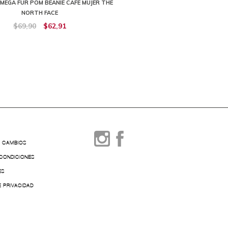
MEGA FUR POM BEANIE CAFÉ MUJER THE
GORRO HORIZON BREEZE BRIMMER
NORTH FACE
THE NORTH FACE
$69,90
$62,91
$79,90
$71,91
Y CAMBIOS
 CONDICIONES
ES
E PRIVACIDAD