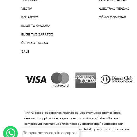
TRICLIMATE
TABLA DE TALLAS
VECTIV
NUESTRAS TIENDAS
POLARTEC
CÓMO COMPRAR
ELIGE TU CHOMPA
ELIGE TUS ZAPATOS
ÚLTIMAS TALLAS
SALE
TNF © Todos los derechos reservados. Las eventuales promociones,
descuentos y plazos de pago expuestos aquí son válidos sólo para
compras vía internet.Las fotos, textos y diseños aquí publicados son
propiedad de la marca. Se prohíbe el uso total o parcial sin autorización
¡Te ayudamos con tu compra!
previa.