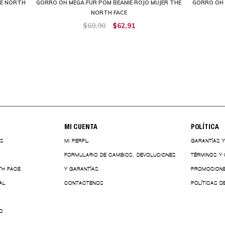
HE NORTH
GORRO OH MEGA FUR POM BEANIE ROJO MUJER THE
GORRO OH 
NORTH FACE
$69,90
$62,91
MI CUENTA
POLÍTICA
ES
MI PERFIL
GARANTÍAS 
FORMULARIO DE CAMBIOS, DEVOLUCIONES
TÉRMINOS Y
TH FACE
Y GARANTÍAS.
PROMOCION
AL
CONTACTENOS
POLÍTICAS D
O