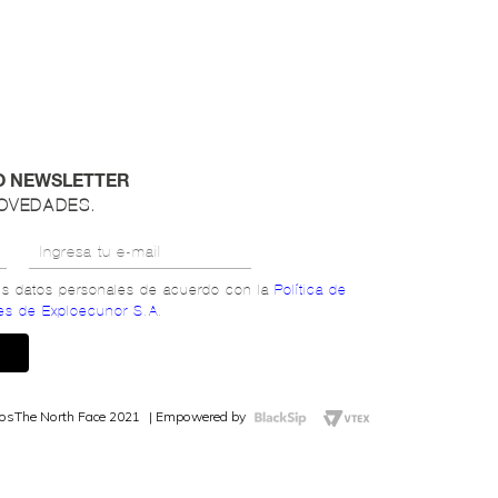
O NEWSLETTER
NOVEDADES.
mis datos personales de acuerdo con la
Política de
es de Exploecunor S.A.
dos
The North Face 2021
Empowered by