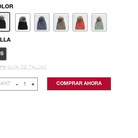
LLA
S
GUÍA DE TALLAS
-
+