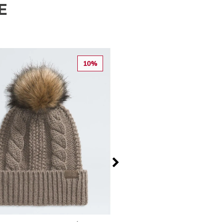
E
10%