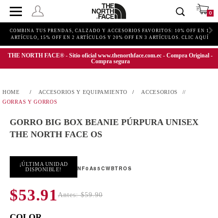
0
COMBINA TUS PRENDAS, CALZADO Y ACCESORIOS FAVORITOS: 10% OFF EN 1
ARTÍCULO, 15% OFF EN 2 ARTÍCULOS Y 20% OFF EN 3 ARTÍCULOS. CLIC AQUÍ
THE NORTH FACE® - Sitio oficial www.thenorthface.com.ec - Compra Original -
Compra segura
ACCESORIOS Y EQUIPAMIENTO
ACCESORIOS
GORRAS Y GORROS
GORRO BIG BOX BEANIE PÚRPURA UNISEX
THE NORTH FACE OS
¡ÚLTIMA UNIDAD
NF0A85CWBTROS
DISPONIBLE!
$53.91
Antes: $59.90