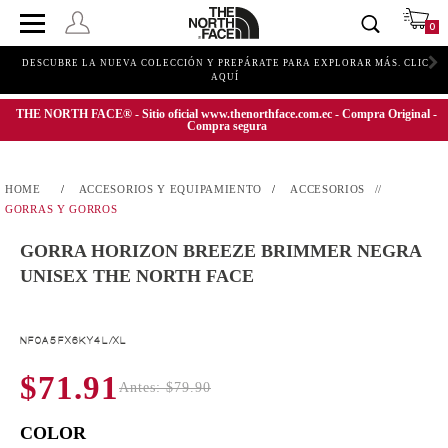
0
DESCUBRE LA NUEVA COLECCIÓN Y PREPÁRATE PARA EXPLORAR MÁS. CLIC
AQUÍ
THE NORTH FACE® - Sitio oficial www.thenorthface.com.ec - Compra Original -
Compra segura
ACCESORIOS Y EQUIPAMIENTO
ACCESORIOS
GORRAS Y GORROS
GORRA HORIZON BREEZE BRIMMER NEGRA
UNISEX THE NORTH FACE
NF0A5FX6KY4L/XL
$71.91
Antes: $79.90