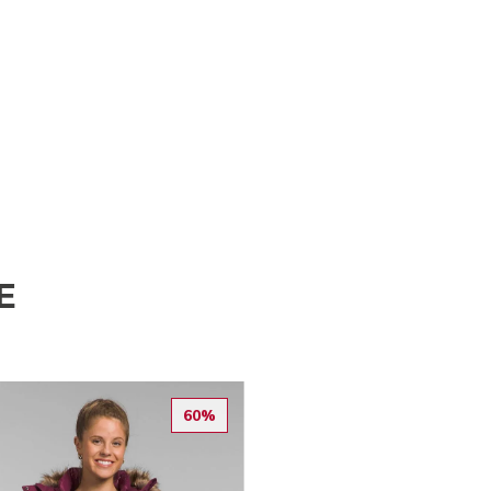
E
60%