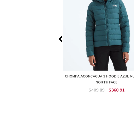
ON INSULATED NEGRA MUJER THE
CHOMPA ACONCAGUA 3 HOODIE AZUL MU
NORTH FACE
NORTH FACE
219,90
$197,92
$409,89
$368,91