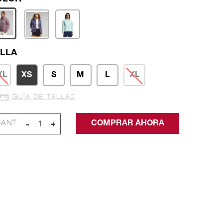
LLA
XL
XS
S
M
L
XL
GUÍA DE TALLAS
-
+