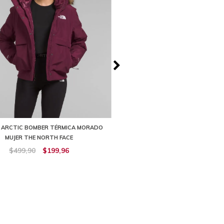
 ARCTIC BOMBER TÉRMICA MORADO
CHOMPA HYDRENALITE DOWN HOO
MUJER THE NORTH FACE
MUJER THE NORTH FA
$499,90
$199,96
$449,90
$404,92