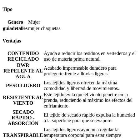
Tipo
Genero
Mujer
guiadetalles
mujer-chaquetas
Ventajas
CONTENIDO
Ayuda a reducir los residuos en vertederos y el
RECICLADO
uso de materia prima natural.
DWR
Acabado impermeable duradero para
REPELENTE AL
protegerte frente a lluvias ligeras.
AGUA
Los tejidos ligeros ofrecen la máxima
PESO LIGERO
comodidad y libertad de movimientos.
Este tejido evita que el viento penetre en la
RESISTENTE AL
prenda, reduciendo al máximo los efectos del
VIENTO
enfriamiento.
SECADO
El tejido de secado rápido expulsa la humedad
RÁPIDO -
a la superficie para que se evapore.
ABSORCIÓN
Los tejidos ligeros ayudan a regular la
TRANSPIRABLE
temperatura corporal para estar siempre