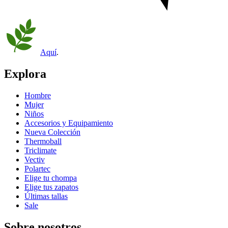
Aquí
.
Explora
Hombre
Mujer
Niños
Accesorios y Equipamiento
Nueva Colección
Thermoball
Triclimate
Vectiv
Polartec
Elige tu chompa
Elige tus zapatos
Últimas tallas
Sale
Sobre nosotros