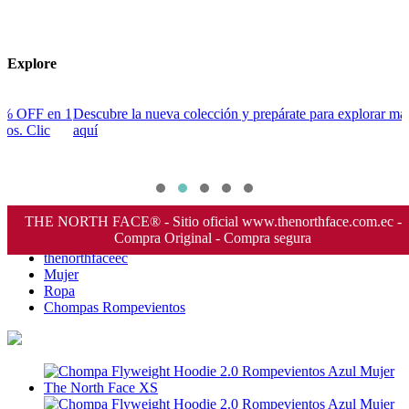
Explore
 1
Descubre la nueva colección y prepárate para explorar más. Clic
D
aquí
B
THE NORTH FACE® - Sitio oficial www.thenorthface.com.ec -
Compra Original - Compra segura
thenorthfaceec
Mujer
Ropa
Chompas Rompevientos