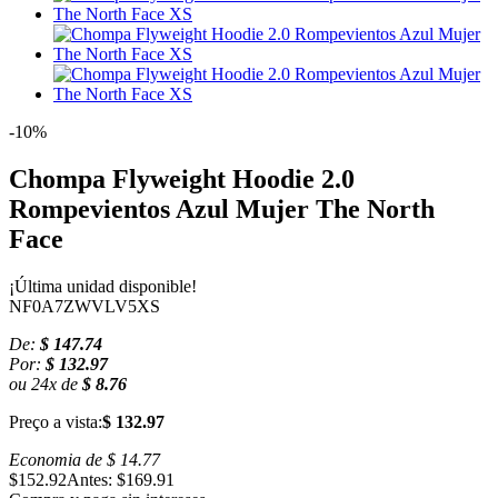
-10%
Chompa Flyweight Hoodie 2.0
Rompevientos Azul Mujer The North
Face
¡Última unidad disponible!
NF0A7ZWVLV5XS
De:
$ 147.74
Por:
$ 132.97
ou
24
x
de
$ 8.76
Preço a vista:
$ 132.97
Economia de
$ 14.77
$152.92
Antes: $169.91