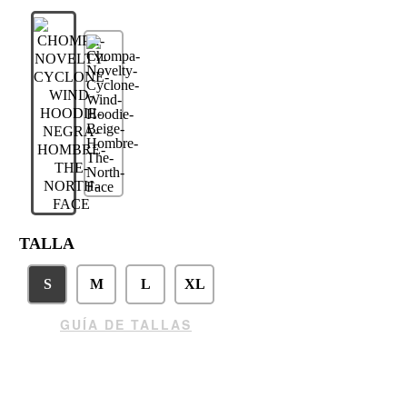
TALLA
S
M
L
XL
GUÍA DE TALLAS