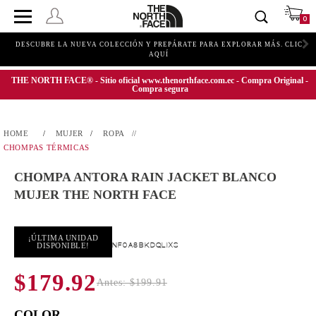
0
DESCUBRE LA NUEVA COLECCIÓN Y PREPÁRATE PARA EXPLORAR MÁS. CLIC
AQUÍ
THE NORTH FACE® - Sitio oficial www.thenorthface.com.ec - Compra Original -
Compra segura
MUJER
ROPA
CHOMPAS TÉRMICAS
CHOMPA ANTORA RAIN JACKET BLANCO
MUJER THE NORTH FACE
¡ÚLTIMA UNIDAD
NF0A8BKDQLIXS
DISPONIBLE!
$179.92
Antes: $199.91