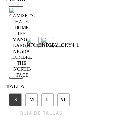
TALLA
S
M
L
XL
GUÍA DE TALLAS