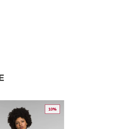
E
10%