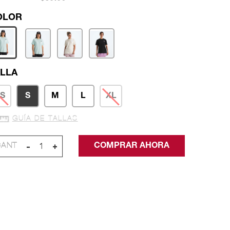
LLA
S
S
M
L
XL
GUÍA DE TALLAS
-
+