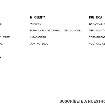
MI CUENTA
POLÍTICA
ES
MI PERFIL
GARANTÍAS 
FORMULARIO DE CAMBIOS, DEVOLUCIONES
TÉRMINOS Y
TH FACE
Y GARANTÍAS.
PROMOCION
AL
CONTACTENOS
POLÍTICAS D
O
SUSCRÍBETE A NUESTR