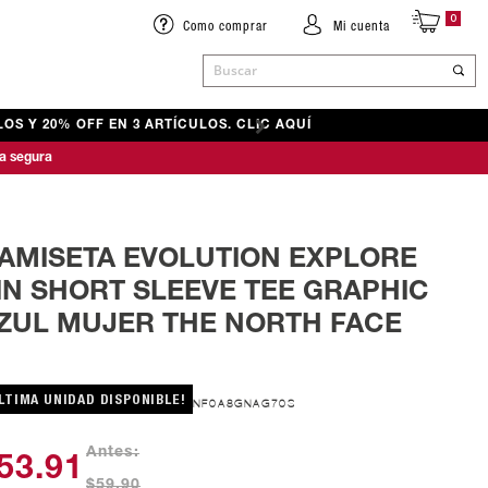
0
Como comprar
Mi cuenta
Buscar
OS Y 20% OFF EN 3 ARTÍCULOS. CLIC AQUÍ
ACCESORIOS
ACCESORIOS
ACCESORIOS
a segura
& SENDERISMO
& SENDERISMO
BOLSOS Y RIÑONERAS
BOLSOS Y RIÑONERAS
BOLSOS Y RIÑONERAS
CUELLOS Y BUFANDAS
CUELLOS Y BUFANDAS
CUELLOS Y BUFANDAS
GORRAS Y GORROS
GORRAS Y GORROS
GORRAS Y GORROS
AMISETA EVOLUTION EXPLORE
ANDALIAS
GUANTES
MEDIAS
MEDIAS
IN SHORT SLEEVE TEE GRAPHIC
ANDALIAS
MEDIAS
GUANTES
GUANTES
ZUL MUJER THE NORTH FACE
LTIMA UNIDAD DISPONIBLE!
NF0A8GNAG70S
Antes:
53.91
$59.90