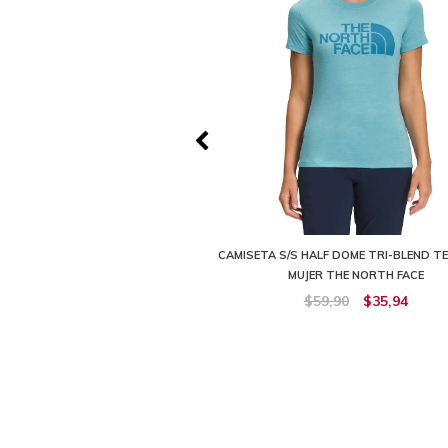
SER SS NEGRO MUJER THE NORTH
CAMISETA S/S HALF DOME TRI-BLEND TE
FACE
MUJER THE NORTH FACE
109,91
$98,91
$59,90
$35,94