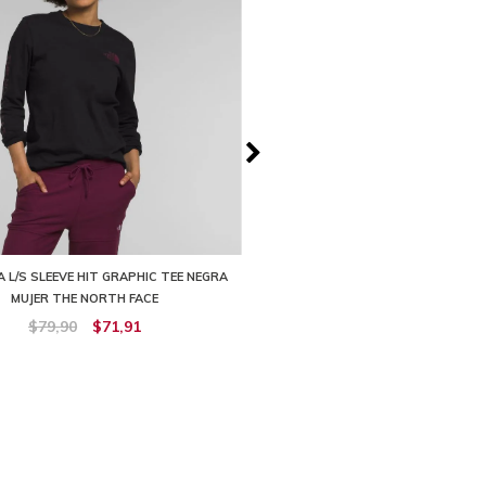
 L/S SLEEVE HIT GRAPHIC TEE NEGRA
CAMISETA EVOLUTION SIMPLE D
MUJER THE NORTH FACE
SHORT SLEEVE TEE BLANCA MUJE
FACE
$79,90
$71,91
$59,90
$53,91