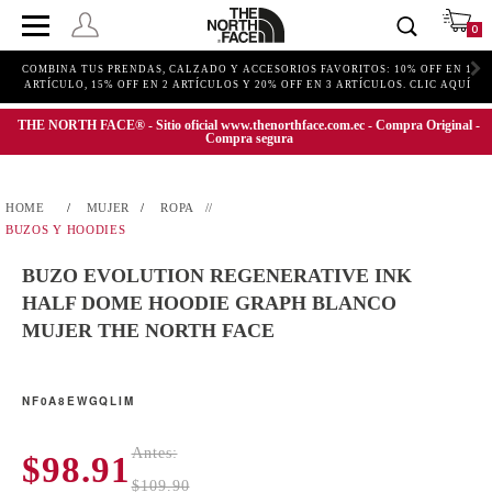
0
COMBINA TUS PRENDAS, CALZADO Y ACCESORIOS FAVORITOS: 10% OFF EN 1
ARTÍCULO, 15% OFF EN 2 ARTÍCULOS Y 20% OFF EN 3 ARTÍCULOS. CLIC AQUÍ
THE NORTH FACE® - Sitio oficial www.thenorthface.com.ec - Compra Original -
Compra segura
MUJER
ROPA
BUZOS Y HOODIES
BUZO EVOLUTION REGENERATIVE INK
HALF DOME HOODIE GRAPH BLANCO
MUJER THE NORTH FACE
NF0A8EWGQLIM
Antes:
$98.91
$109.90