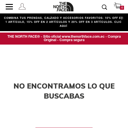
0
COMBINA TUS PRENDAS, CALZADO Y ACCESORIOS FAVORITOS: 10% OFF EN
D
1 ARTÍCULO, 15% OFF EN 2 ARTÍCULOS Y 20% OFF EN 3 ARTÍCULOS. CLIC
AQUÍ
THE NORTH FACE® - Sitio oficial www.thenorthface.com.ec - Compra
Original - Compra segura
NO ENCONTRAMOS LO QUE
BUSCABAS