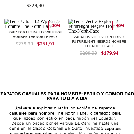
$329,90
10%
40%
ZAPATOS ULTRA 112 WP BEIGE
HOMBRE THE NORTH FACE
ZAPATOS VECTIV EXPLORIS 2
FUTURELIGHT NEGROS HOMBRE
$279,90
$251,91
THE NORTH FACE
$299,90
$179,94
ZAPATOS CASUALES PARA HOMBRE: ESTILO Y COMODIDAD
PARA TU DÍA A DÍA
Atrévete a explorar nuestra colección de
zapatos
The North Face, diseñados para
casuales para hombre
que luzcas con estilo en cada rincón del Ecuador.
Desde un paseo por el Parque La Carolina hasta una
cena en el Casco Colonial de Quito, nuestros
zapatos
son la elección perfecta para un
masculinos casuales