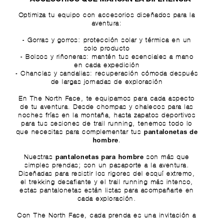
Optimiza tu equipo con accesorios diseñados para la
aventura:
-
Gorras y gorros
: protección solar y térmica en un
solo producto
-
Bolsos y riñoneras
: mantén tus esenciales a mano
en cada expedición
-
Chanclas y sandalias
: recuperación cómoda después
de largas jornadas de exploración
En The North Face, te equipamos para cada aspecto
de tu aventura. Desde
chompas y chalecos
para las
noches frías en la montaña, hasta
zapatos deportivos
para tus sesiones de trail running, tenemos todo lo
que necesitas para complementar tus
pantalonetas de
.
hombre
Nuestras
son más que
pantalonetas para hombre
simples prendas; son un pasaporte a la aventura.
Diseñadas para resistir los rigores del esquí extremo,
el trekking desafiante y el trail running más intenso,
estas pantalonetas están listas para acompañarte en
cada exploración.
Con The North Face, cada prenda es una invitación a