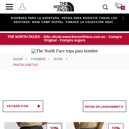
0
C
DISEÑADA PARA LA AVENTURA, HECHA PARA RESISTIR TODOS LOS
DESTINOS. BASE CAMP DUFFEL. CONOCE LA COLECCIÓN AQUÍ.
THE NORTH FACE® - Sitio oficial www.thenorthface.com.ec - Compra
Original - Compra segura
PANTALONETAS PARA HOMBRE
HOMBRE
ROPA
PANTALONETAS
FILTRAR POR
10%
10%