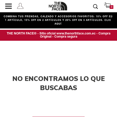
0
COMBINA TUS PRENDAS, CALZADO Y ACCESORIOS FAVORITOS: 10% OFF EN
D
1 ARTÍCULO, 15% OFF EN 2 ARTÍCULOS Y 20% OFF EN 3 ARTÍCULOS. CLIC
AQUÍ
THE NORTH FACE® - Sitio oficial www.thenorthface.com.ec - Compra
Original - Compra segura
NO ENCONTRAMOS LO QUE
BUSCABAS