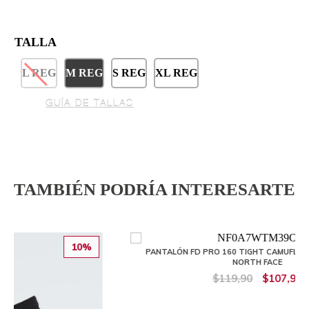
TALLA
L REG
M REG
S REG
XL REG
GUÍA DE TALLAS
TAMBIÉN PODRÍA INTERESARTE
%
10%
PANTALÓN FD PRO 160 TIGHT CAMUFLADO HOMBRE THE
NORTH FACE
$119,90
$107,90