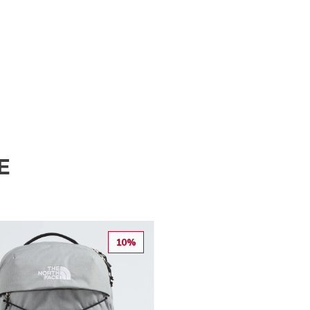
E
10%