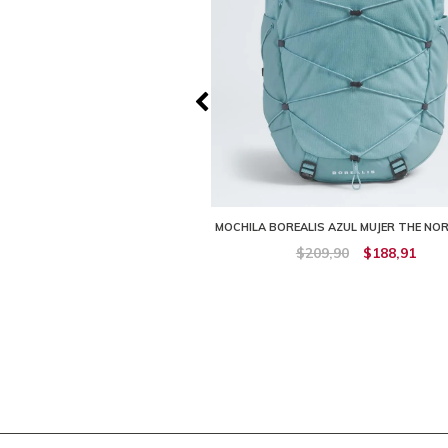
T GRIS MUJER THE NORTH FACE
MOCHILA BOREALIS AZUL MUJER THE NO
119,90
$107,90
$209,90
$188,91