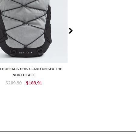
 BOREALIS GRIS CLARO UNISEX THE
MOCHILA PIVOTER 27 LITROS NEG
NORTH FACE
FACE
$209,90
$188,91
$159,90
$127,91