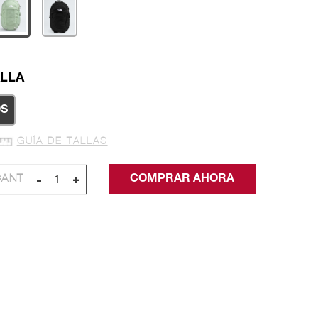
LLA
S
GUÍA DE TALLAS
-
+