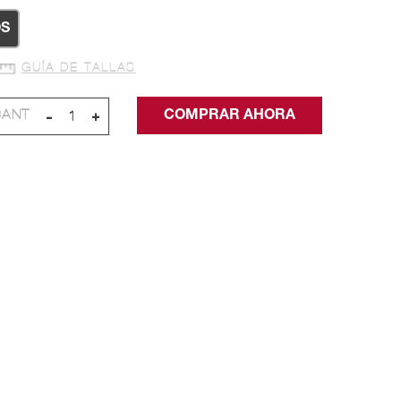
S
GUÍA DE TALLAS
-
+