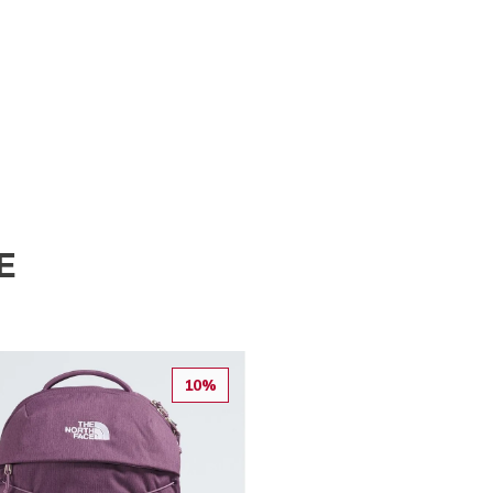
E
10%