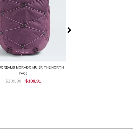
BOREALIS MORADO MUJER THE NORTH
MOCHILA RECON VERDE MUJER TH
FACE
$219,90
$197,92
$209,90
$188,91