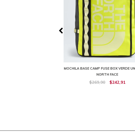
EALIS GRIS CLARO UNISEX THE
MOCHILA BASE CAMP FUSE BOX VERDE UN
NORTH FACE
NORTH FACE
209,90
$188,91
$269,90
$242,91