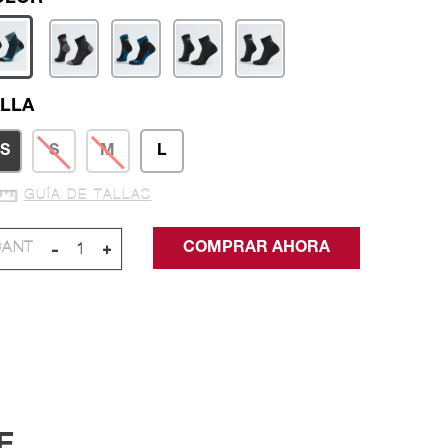
LLA
S
S
M
L
GUÍA DE TALLAS
-
+
E