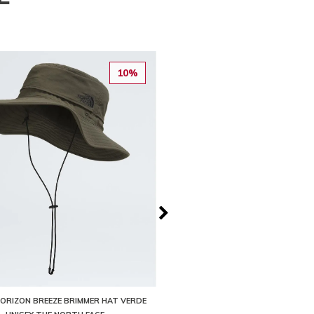
10%
ORIZON BREEZE BRIMMER HAT VERDE
GORRA SUMMER LT RUN HAT NEGR