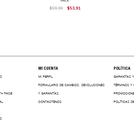
FACE
$59,90
$53,91
MI CUENTA
POLÍTICA
ES
MI PERFIL
GARANTÍAS 
FORMULARIO DE CAMBIOS, DEVOLUCIONES
TÉRMINOS Y
TH FACE
Y GARANTÍAS.
PROMOCION
AL
CONTACTENOS
POLÍTICAS D
O