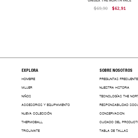
SEX THE NORTH FACE
UNISEX THE NORTH FACE
$74,90
$67,41
$69,90
$62,91
EXPLORA
SOBRE NOSOTROS
HOMBRE
PREGUNTAS FRECUENT
MUJER
NUESTRA HISTORIA
NIÑOS
TECNOLOGÍAS THE NOR
ACCESORIOS Y EQUIPAMIENTO
RESPONSABILIDAD SOCI
NUEVA COLECCIÓN
CONSERVACION
THERMOBALL
CUIDADO DEL PRODUCT
TRICLIMATE
TABLA DE TALLAS