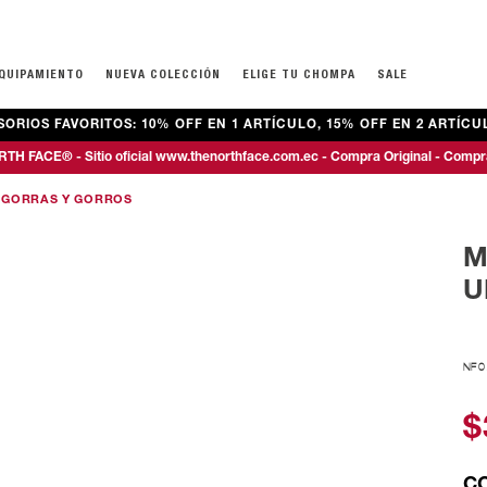
EQUIPAMIENTO
NUEVA COLECCIÓN
ELIGE TU CHOMPA
SALE
RIOS FAVORITOS: 10% OFF EN 1 ARTÍCULO, 15% OFF EN 2 ARTÍCUL
ECOS
ECOS
PAJE Y MALETAS
ROPA
ROPA
TEENS NIÑOS (7-16 AÑOS)
MOCHILAS
CALZADO
CALZADO
TH FACE® - Sitio oficial www.thenorthface.com.ec - Compra Original - Compr
IAJE
BUZOS
BUZOS
CHOMPAS Y CHALECOS
ESCOLARES
DE MONTAÑA 
DE MONTAÑA 
GORRAS Y GORROS
ANO
CAMISETAS
CAMISETAS
BUZOS Y TOPS
EXCURSIONISMO
DEPORTIVOS
BOTAS
ELS
CAMISAS Y POLOS
PANTALONES
CAMISETAS
TÉCNICAS
CASUALES
DEPORTIVOS
M
PANTALONES
PRIMERAS CAPAS
ACCESORIOS
BOTAS
CHANCLAS & S
U
PANTALONETAS
CHANCLAS & S
PRIMERAS CAPAS
NF
$