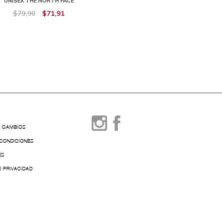
UNISEX THE NORTH FACE
NORTH FACE
$79,90
$71,91
$79,90
$71,91
Y CAMBIOS
 CONDICIONES
ES
E PRIVACIDAD