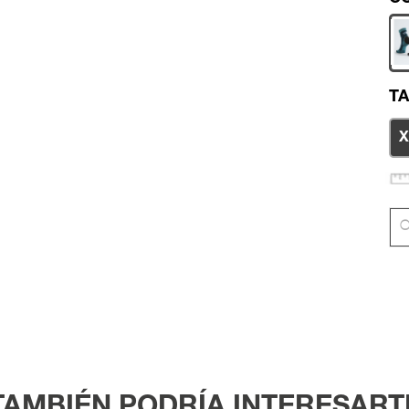
TA
X
TAMBIÉN PODRÍA INTERESART