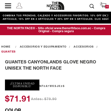
0
COMBINA TUS PRENDAS, CALZADO Y ACCESORIOS FAVORITOS: 10% OFF EN 1
ARTÍCULO, 15% OFF EN 2 ARTÍCULOS Y 20% OFF EN 3 ARTÍCULOS. CLIC AQUÍ
THE NORTH FACE® - Sitio oficial www.thenorthface.com.ec - Compra
Original - Compra segura
ACCESORIOS Y EQUIPAMIENTO
ACCESORIOS
GUANTES
GUANTES CANYONLANDS GLOVE NEGRO
UNISEX THE NORTH FACE
¡ÚLTIMA UNIDAD
NF0A7WKSJK3S
DISPONIBLE!
$71.91
Antes: $79.90