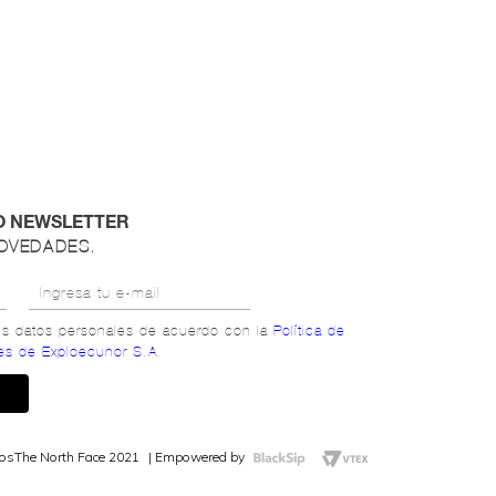
O NEWSLETTER
NOVEDADES.
mis datos personales de acuerdo con la
Política de
es de Exploecunor S.A.
dos
The North Face 2021
Empowered by