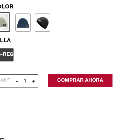
LLA
S-REG
-
+