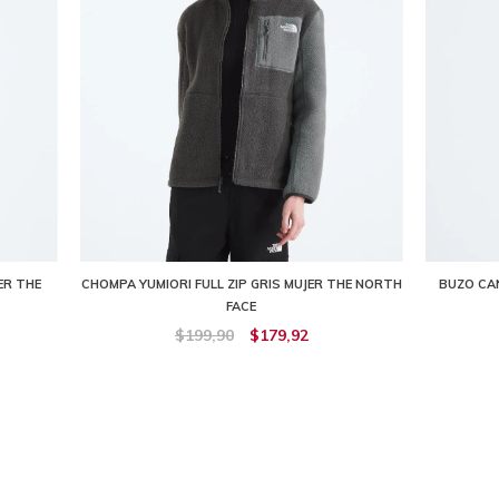
ER THE
CHOMPA YUMIORI FULL ZIP GRIS MUJER THE NORTH
BUZO CA
FACE
$199,90
$179,92