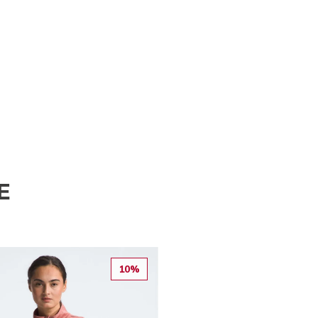
E
10%