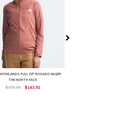
NYONLANDS FULL ZIP ROSADO MUJER
BUZO TKA GLACIER 1/4 ZIP VERD
THE NORTH FACE
NORTH FACE
$159,90
$143,91
$109,91
$65,94