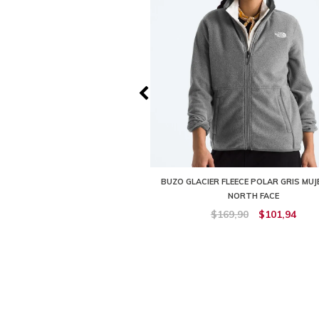
FLEECE POLAR NEGRO MUJER THE
BUZO GLACIER FLEECE POLAR GRIS MUJ
NORTH FACE
NORTH FACE
169,90
$152,92
$169,90
$101,94