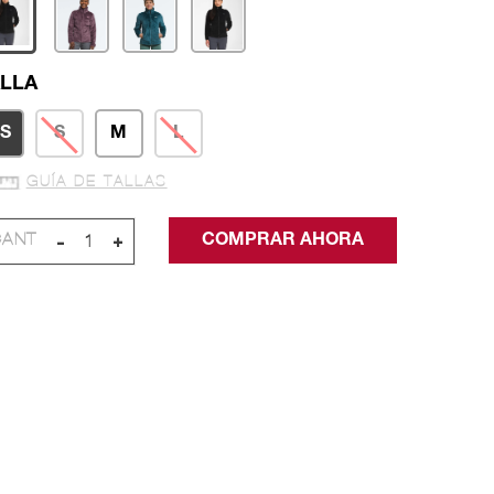
LLA
S
S
M
L
GUÍA DE TALLAS
-
+