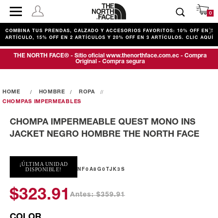
0
COMBINA TUS PRENDAS, CALZADO Y ACCESORIOS FAVORITOS: 10% OFF EN 1
ARTÍCULO, 15% OFF EN 2 ARTÍCULOS Y 20% OFF EN 3 ARTÍCULOS. CLIC AQUÍ
THE NORTH FACE® - Sitio oficial www.thenorthface.com.ec - Compra
Original - Compra segura
HOMBRE
ROPA
CHOMPAS IMPERMEABLES
CHOMPA IMPERMEABLE QUEST MONO INS
JACKET NEGRO HOMBRE THE NORTH FACE
¡ÚLTIMA UNIDAD
NF0A8G0TJK3S
DISPONIBLE!
$323.91
Antes: $359.91