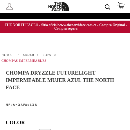
THE NORTH FACE® - Sitio oficial www.thenorthface.com.ec - Compra Original -
Compra segura
MUJER
ROPA
CHOMPAS IMPERMEABLES
CHOMPA DRYZZLE FUTURELIGHT
IMPERMEABLE MUJER AZUL THE NORTH
FACE
NF0A7QAFA9LXS