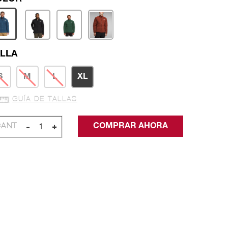
LLA
S
M
L
XL
GUÍA DE TALLAS
-
+