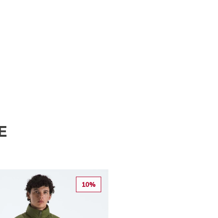
E
10%