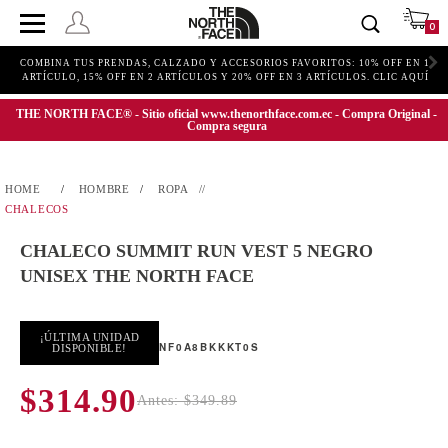
0
COMBINA TUS PRENDAS, CALZADO Y ACCESORIOS FAVORITOS: 10% OFF EN 1
ARTÍCULO, 15% OFF EN 2 ARTÍCULOS Y 20% OFF EN 3 ARTÍCULOS. CLIC AQUÍ
THE NORTH FACE® - Sitio oficial www.thenorthface.com.ec - Compra Original -
Compra segura
HOMBRE
ROPA
CHALECOS
CHALECO SUMMIT RUN VEST 5 NEGRO
UNISEX THE NORTH FACE
¡ÚLTIMA UNIDAD
NF0A8BKKKT0S
DISPONIBLE!
$314.90
Antes: $349.89