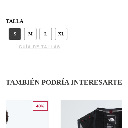
TALLA
S
M
L
XL
GUÍA DE TALLAS
TAMBIÉN PODRÍA INTERESARTE
%
10%