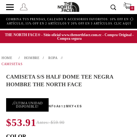
0
COMBINA TUS PRENDAS, CALZADO Y ACCESORIOS FAVORITOS: 10% OFF EN 1
ARTÍCULO, 15% OFF EN 2 ARTÍCULOS Y 20% OFF EN 3 ARTÍCULOS. CLIC AQUÍ
THE NORTH FACE® - Sitio oficial www.thenorthface.com.ec - Compra Original -
Compra segura
HOMBRE
ROPA
CAMISETAS
CAMISETA S/S HALF DOME TEE NEGRA
HOMBRE THE NORTH FACE
¡ÚLTIMA UNIDAD
NF0A812MKY4XS
DISPONIBLE!
$53.91
Antes: $59.90