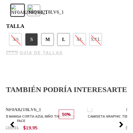
TALLA
XS
S
M
L
XL
XXL
GUÍA DE TALLAS
TAMBIÉN PODRÍA INTERESARTE
50%
O THE NORTH
CAMISETA GRAPHIC TEE MANGA CORTA VERDE NIÑO THE
FACE
$39,91
$23,94