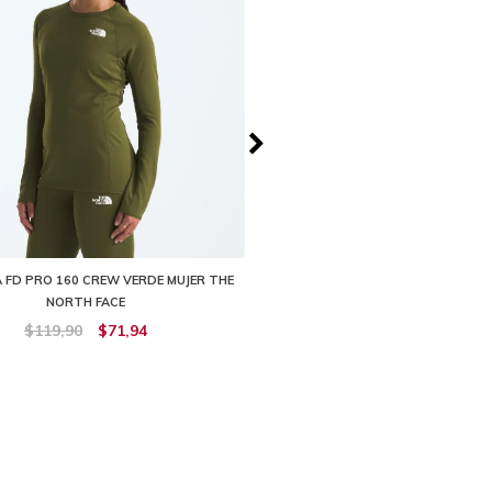
 FD PRO 160 CREW VERDE MUJER THE
PANTALON DOTKNIT TIGHT TÉR
NORTH FACE
MUJER THE NORTH FA
$119,90
$71,94
$129,90