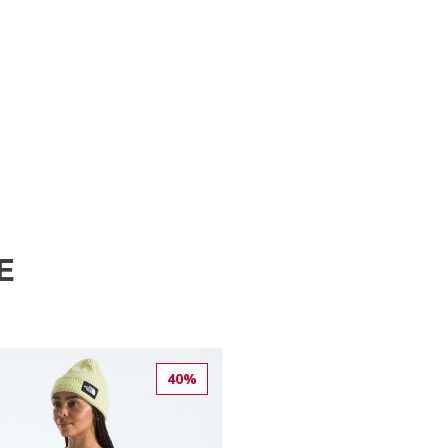
E
40%