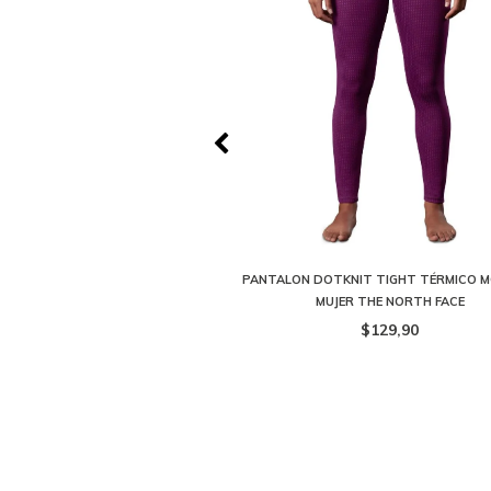
RO 160 TIGHT NEGRO Y BLANCO
PANTALON DOTKNIT TIGHT TÉRMICO 
ER THE NORTH FACE
MUJER THE NORTH FACE
119,90
$107,90
$129,90