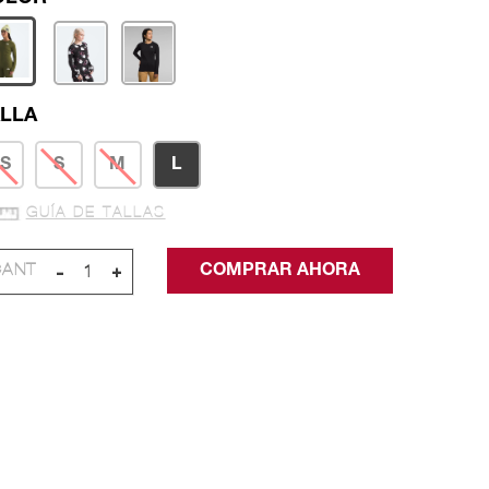
LLA
S
S
M
L
GUÍA DE TALLAS
-
+