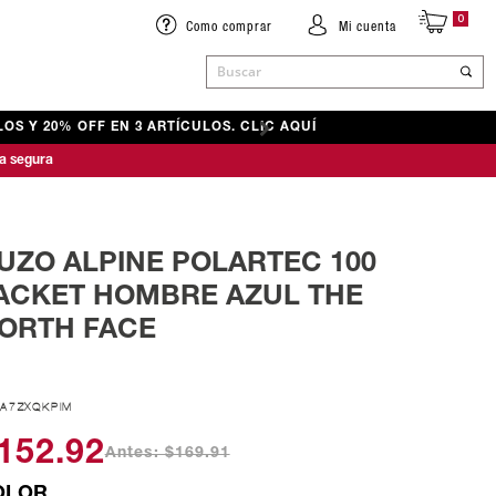
0
Como comprar
Mi cuenta
Buscar
OS Y 20% OFF EN 3 ARTÍCULOS. CLIC AQUÍ
ACCESORIOS
ACCESORIOS
ACCESORIOS
a segura
& SENDERISMO
& SENDERISMO
BOLSOS Y RIÑONERAS
BOLSOS Y RIÑONERAS
BOLSOS Y RIÑONERAS
CUELLOS Y BUFANDAS
CUELLOS Y BUFANDAS
CUELLOS Y BUFANDAS
GORRAS Y GORROS
GORRAS Y GORROS
GORRAS Y GORROS
UZO ALPINE POLARTEC 100
ANDALIAS
GUANTES
MEDIAS
MEDIAS
ACKET HOMBRE AZUL THE
ANDALIAS
MEDIAS
GUANTES
GUANTES
ORTH FACE
A7ZXQKPIM
152.92
Antes: $169.91