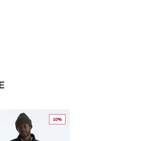
E
10%