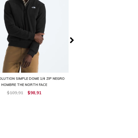
LUTION SIMPLE DOME 1/4 ZIP NEGRO
BUZO CLASS V WATER HOODIE 
HOMBRE THE NORTH FACE
HOMBRE THE NORTH FA
$109,91
$98,91
$129,90