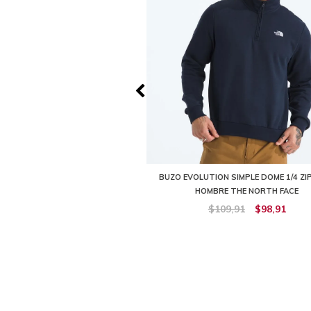
TION BOX NSE HOODIE NEGRO
BUZO EVOLUTION SIMPLE DOME 1/4 ZI
BRE THE NORTH FACE
HOMBRE THE NORTH FACE
109,91
$98,91
$109,91
$98,91