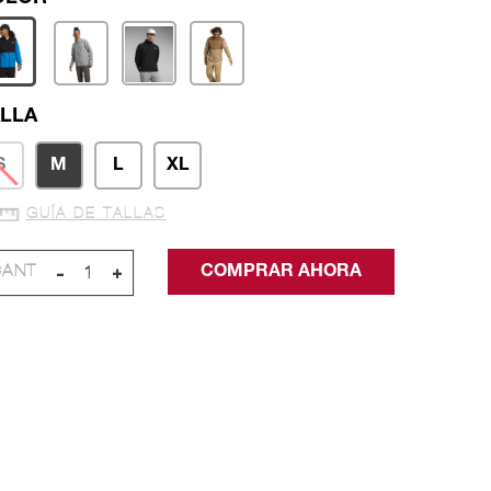
LLA
S
M
L
XL
GUÍA DE TALLAS
-
+