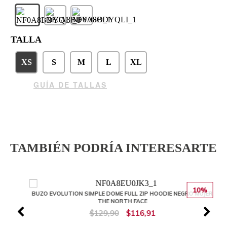
TALLA
XS
S
M
L
XL
GUÍA DE TALLAS
TAMBIÉN PODRÍA INTERESARTE
10%
BUZO EVOLUTION SIMPLE DOME FULL ZIP HOODIE NEGRO MUJER
THE NORTH FACE
$129,90
$116,91