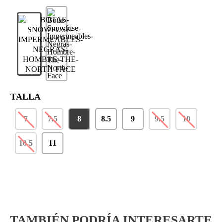
TALLA
7
7.5
8
8.5
9
9.5
10
10.5
11
TAMBIÉN PODRÍA INTERESARTE