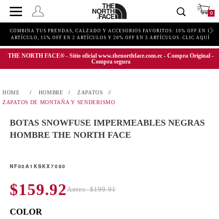
0
COMBINA TUS PRENDAS, CALZADO Y ACCESORIOS FAVORITOS: 10% OFF EN 1
ARTÍCULO, 15% OFF EN 2 ARTÍCULOS Y 20% OFF EN 3 ARTÍCULOS. CLIC AQUÍ
THE NORTH FACE® - Sitio oficial www.thenorthface.com.ec - Compra Original -
Compra segura
HOMBRE
ZAPATOS
ZAPATOS DE MONTAÑA Y SENDERISMO
BOTAS SNOWFUSE IMPERMEABLES NEGRAS
HOMBRE THE NORTH FACE
NF00A1KSKX7080
$159.92
Antes: $199.91