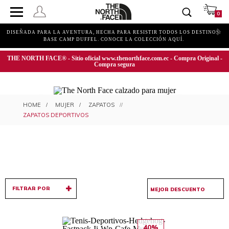
0
DISEÑADA PARA LA AVENTURA, HECHA PARA RESISTIR TODOS LOS DESTINOS.
BASE CAMP DUFFEL. CONOCE LA COLECCIÓN AQUÍ.
THE NORTH FACE® - Sitio oficial www.thenorthface.com.ec - Compra Original -
Compra segura
ZAPATOS DEPORTIVOS PARA
MUJER
ZAPATOS
MUJER
ZAPATOS DEPORTIVOS
FILTRAR POR
40%