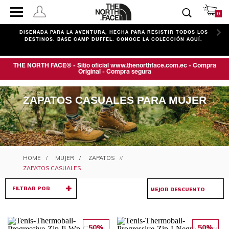
0
C
DISEÑADA PARA LA AVENTURA, HECHA PARA RESISTIR TODOS LOS
DESTINOS. BASE CAMP DUFFEL. CONOCE LA COLECCIÓN AQUÍ.
THE NORTH FACE® - Sitio oficial www.thenorthface.com.ec - Compra
Original - Compra segura
ZAPATOS CASUALES PARA MUJER
MUJER
ZAPATOS
ZAPATOS CASUALES
FILTRAR POR
50%
50%