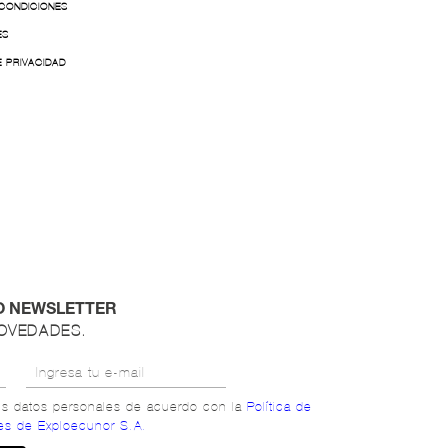
 CONDICIONES
ES
E PRIVACIDAD
O NEWSLETTER
NOVEDADES.
mis datos personales de acuerdo con la
Política de
es de Exploecunor S.A.