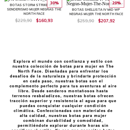
30%
20%
BOTAS STORM STRIKE III WP
SENDERISMO MUJER NEGRAS THE
BOTAS SHELLISTA IV MID WP
NORTH FACE
NEGRAS MUJER THE NORTH FACE
$229,90
$160,93
$259,90
$207,92
Explora el mundo con confianza y estilo con
nuestra colección de botas para mujer en The
North Face. Diseñadas para enfrentar los
desafíos de la naturaleza y brindarte protección
en cada paso, nuestras botas son el
complemento perfecto para tus aventuras al aire
libre. Desde senderos montañosos hasta
terrenos resbaladizos, nuestras botas ofrecen
tracción superior y resistencia al agua para que
puedas conquistar cualquier condición
climática. Confeccionadas con materiales de
alta calidad, nuestras botas para mujer
combinan durabilidad y comodidad,
permitiéndote explorar durante horas sin