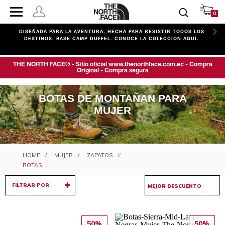
0
C
DISEÑADA PARA LA AVENTURA, HECHA PARA RESISTIR TODOS LOS
DESTINOS. BASE CAMP DUFFEL. CONOCE LA COLECCIÓN AQUÍ.
THE NORTH FACE® - Sitio oficial www.thenorthface.com.ec - Compra
Original - Compra segura
BOTAS DE MONTAÑAN PARA
MUJER
MUJER
ZAPATOS
BOTAS
FILTRAR POR
50%
50%